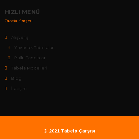
HIZLI MENÜ
Tabela Çarşısı
Alışveriş
Yuvarlak Tabelalar
Pullu Tabelalar
Tabela Modelleri
Blog
İletişim
© 2021 Tabela Çarşısı