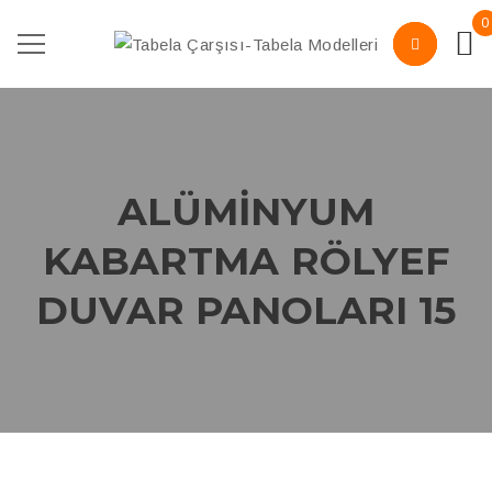
0
ALÜMINYUM
KABARTMA RÖLYEF
DUVAR PANOLARI 15