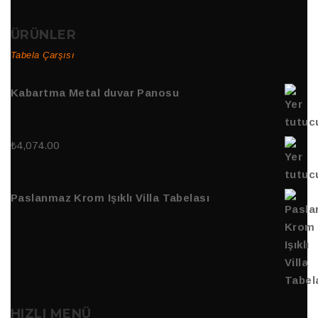
ÜRÜNLER
Tabela Çarşısı
Kabartma Metal duvar Panosu
₺
4,074.00
Paslanmaz Krom Işıklı Villa Tabelası
HIZLI MENÜ