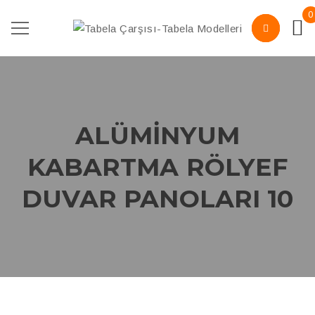
0
ALÜMINYUM
KABARTMA RÖLYEF
DUVAR PANOLARI 10