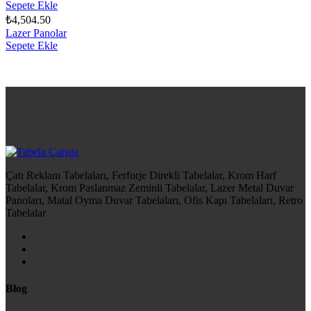
Sepete Ekle
₺
4,504.50
Lazer Panolar
Sepete Ekle
Çatı Reklam Tabelaları, Ferforje Direkli Tabelalar, Krom Harf
Tabelalar, Krom Paslanmaz Zeminli Tabelalar, Lazer Metal Duvar
Panoları, Matal Oyma Duvar Tabelaları, Ofis Kapı Tabelaları, Retro
Tabelalar
Blog