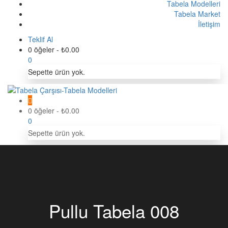
Tabela Modelleri
Tabela Market
İletişim
Teklif Al
0 öğeler
-
₺
0.00
0
Sepette ürün yok.
0 öğeler
-
₺
0.00
0
Sepette ürün yok.
Pullu Tabela 008