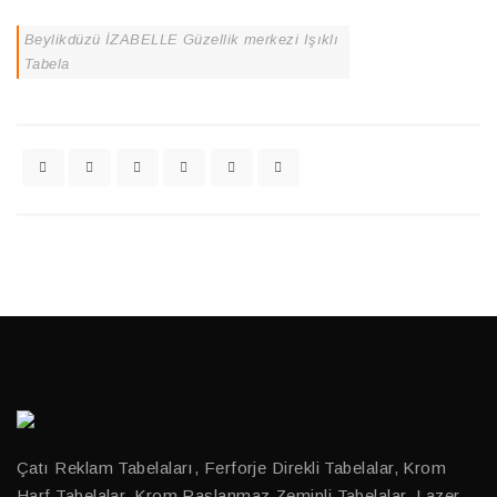
Beylikdüzü İZABELLE Güzellik merkezi Işıklı
Tabela
Çatı Reklam Tabelaları, Ferforje Direkli Tabelalar, Krom
Harf Tabelalar, Krom Paslanmaz Zeminli Tabelalar, Lazer