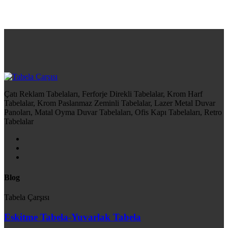
Çatı Reklam Tabelaları, Ferforje Direkli Tabelalar, Krom Harf
Tabelalar, Krom Paslanmaz Zeminli Tabelalar, Lazer Metal Duvar
Panoları, Matal Oyma Duvar Tabelaları, Ofis Kapı Tabelaları, Retro
Tabelalar
Blog
Tabela Çarşısı
Eskitme Tabela-Yuvarlak Tabela