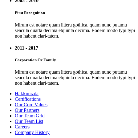
2005 - 2010
First Recognition
Mirum est notare quam littera gothica, quam nunc putamu
seacula quarta decima etquinta decima. Eodem modo typi typi
non habent clari-tatem.
2011 - 2017
Corporation Or Family
Mirum est notare quam littera gothica, quam nunc putamu
seacula quarta decima etquinta decima. Eodem modo typi typi
non habent clari-tatem.
Hakkımızda
Certifications
Our Core Values
Our Partners
Our Team Grid
Our Team List
Careers
Company History