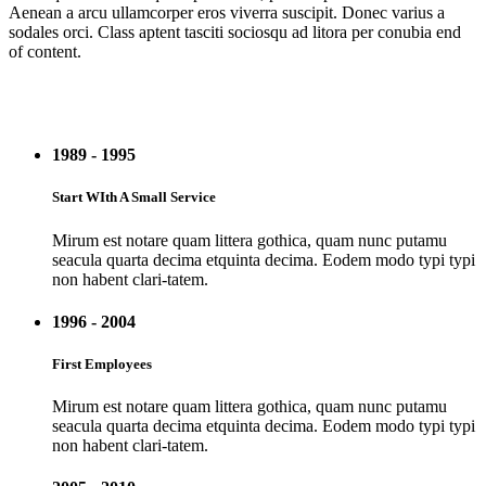
Aenean a arcu ullamcorper eros viverra suscipit. Donec varius a
sodales orci. Class aptent tasciti sociosqu ad litora per conubia end
of content.
1989 - 1995
Start WIth A Small Service
Mirum est notare quam littera gothica, quam nunc putamu
seacula quarta decima etquinta decima. Eodem modo typi typi
non habent clari-tatem.
1996 - 2004
First Employees
Mirum est notare quam littera gothica, quam nunc putamu
seacula quarta decima etquinta decima. Eodem modo typi typi
non habent clari-tatem.